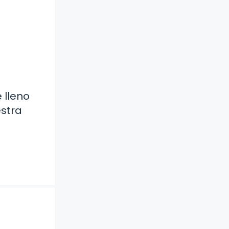
 lleno
estra