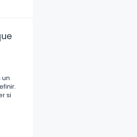
que
 un
finir.
r si