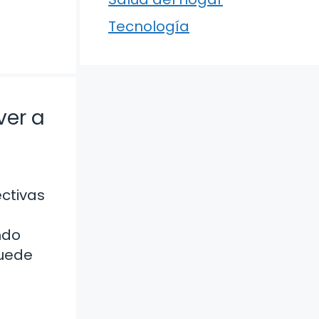
Tecnología
ver a
ectivas
ndo
puede