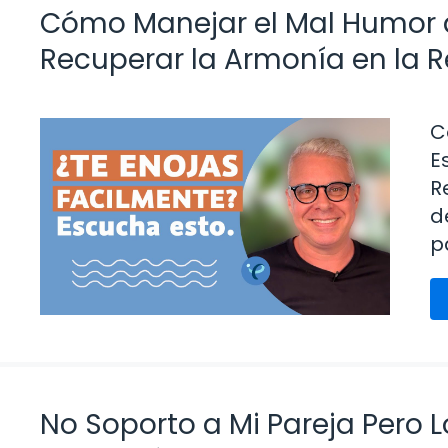
Cómo Manejar el Mal Humor d
Recuperar la Armonía en la R
C
E
R
d
p
No Soporto a Mi Pareja Pero