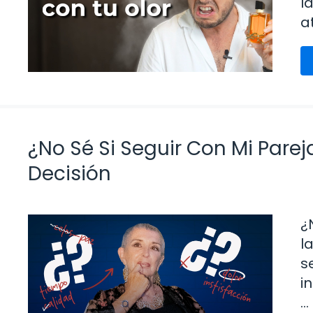
l
a
¿No Sé Si Seguir Con Mi Pare
Decisión
¿
l
s
i
…