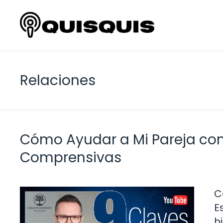
Saltar
al
contenido
Relaciones
Cómo Ayudar a Mi Pareja con 
Comprensivas
C
E
h