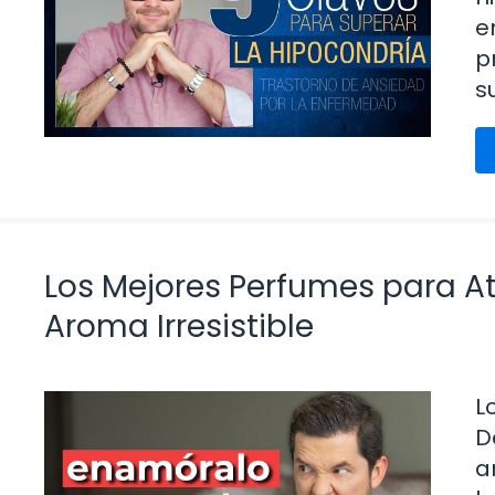
e
p
s
Los Mejores Perfumes para At
Aroma Irresistible
L
D
a