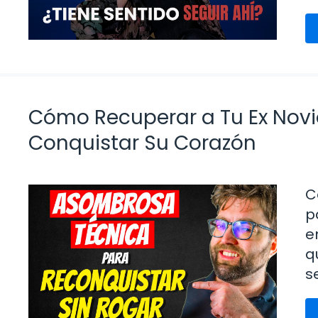
Cómo Recuperar a Tu Ex Novio
Conquistar Su Corazón
C
p
e
q
s