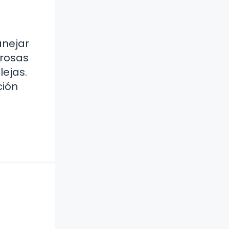
anejar
orosas
lejas.
ción