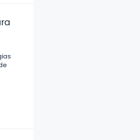
ara
gias
 de