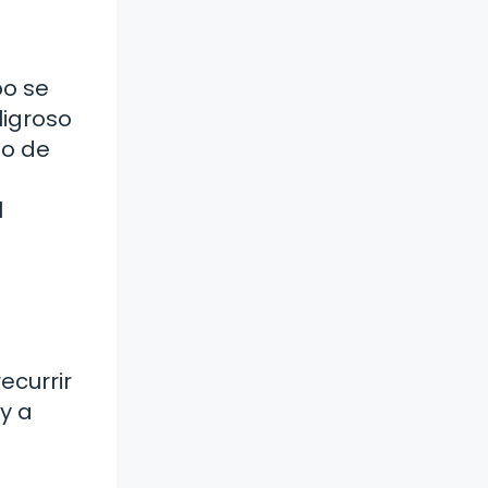
po se
ligroso
go de
l
ecurrir
y a