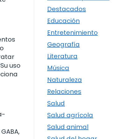
Destacados
Educación
Entretenimiento
entos
Geografía
so
Literatura
ratar
 Su uso
Música
nciona
Naturaleza
Relaciones
Salud
a-
Salud agrícola
Salud animal
l GABA,
Salud del hogar