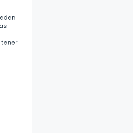
pueden
cas
 tener