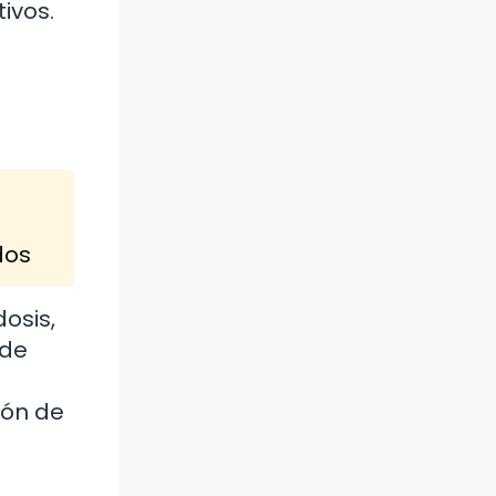
ivos.
dos
osis,
 de
ión de