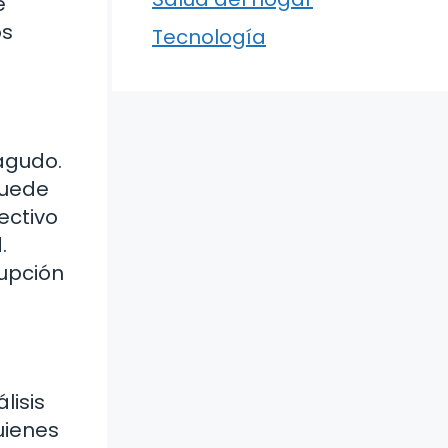
e
os
Tecnología
agudo.
puede
ectivo
.
rupción
lisis
uienes