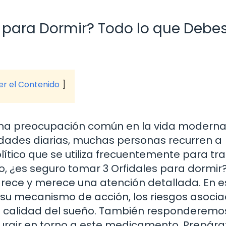
s para Dormir? Todo lo que Debe
ver el Contenido
na preocupación común en la vida moderna
lidades diarias, muchas personas recurren a
ítico que se utiliza frecuentemente para tra
ro, ¿es seguro tomar 3 Orfidales para dormir
rece y merece una atención detallada. En e
l, su mecanismo de acción, los riesgos asoci
la calidad del sueño. También responderemos
urgir en torno a este medicamento. Prepára