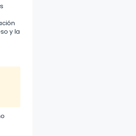
es
ación
so y la
mo