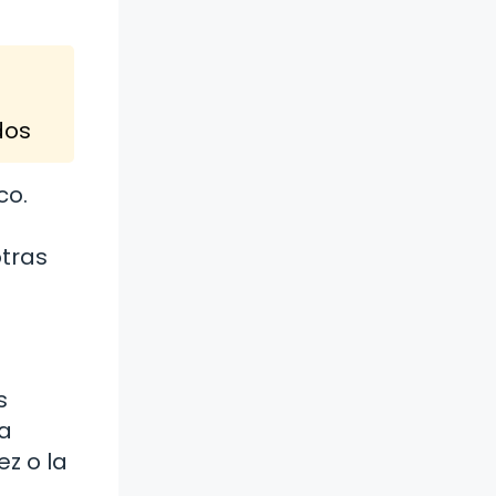
dos
co.
otras
s
la
z o la