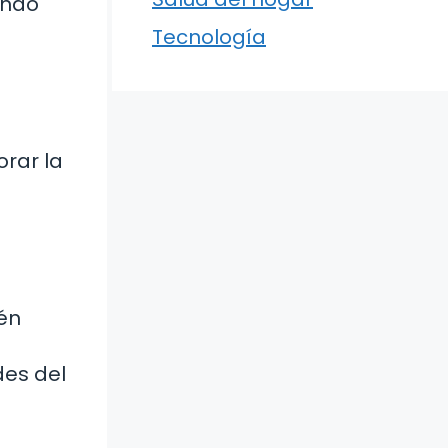
endo
Tecnología
orar la
ién
des del