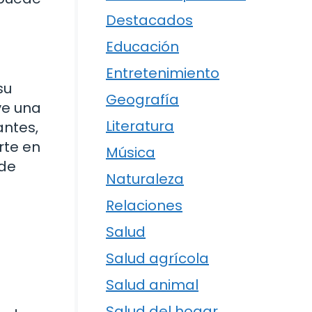
Destacados
Educación
Entretenimiento
su
Geografía
ve una
Literatura
antes,
rte en
Música
 de
Naturaleza
Relaciones
Salud
Salud agrícola
Salud animal
Salud del hogar