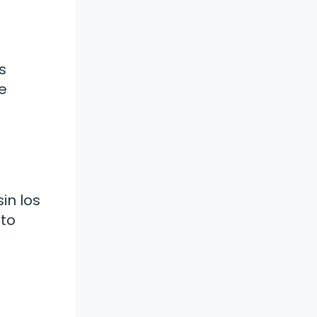
s
e
in los
sto