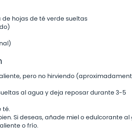
a de hojas de té verde sueltas
ndo)
nal)
n
caliente, pero no hirviendo (aproximadament
sueltas al agua y deja reposar durante 3-5
 té.
ien. Si deseas, añade miel o edulcorante al 
liente o frío.