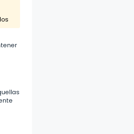
dos
ntener
quellas
ente