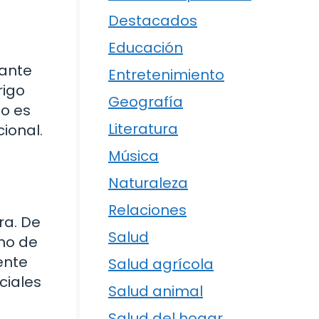
Destacados
Educación
rante
Entretenimiento
rigo
Geografía
lo es
Literatura
ional.
Música
Naturaleza
Relaciones
ra. De
Salud
uno de
ente
Salud agrícola
ciales
Salud animal
Salud del hogar