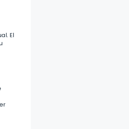
l. El
u
e
a
er