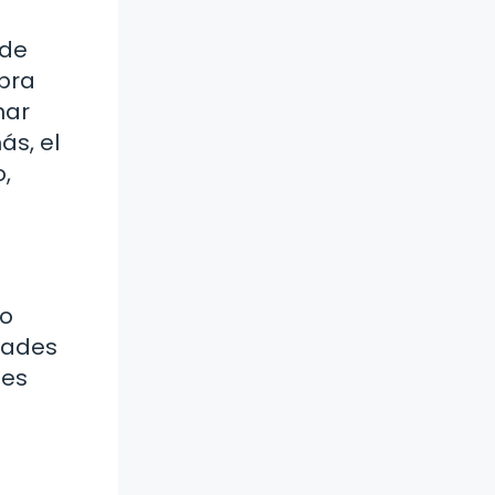
 de
ibra
nar
ás, el
o,
go
dades
des