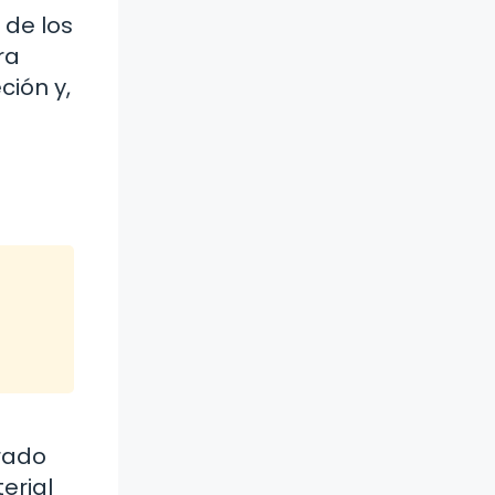
 de los
ra
ción y,
trado
erial