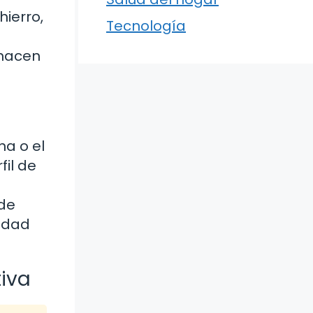
hierro,
Tecnología
 hacen
na o el
fil de
 de
iedad
tiva