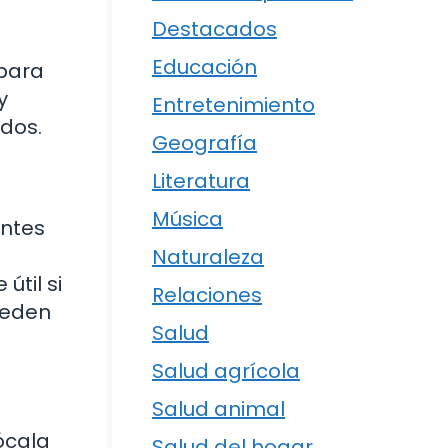
Destacados
Educación
 para
y
Entretenimiento
ados.
Geografía
Literatura
Música
antes
Naturaleza
útil si
Relaciones
ueden
Salud
Salud agrícola
Salud animal
ócala
Salud del hogar