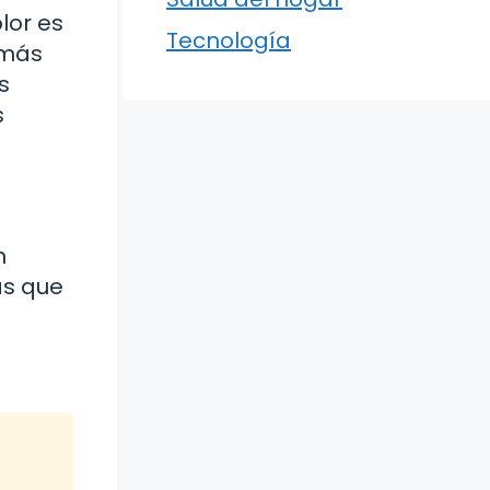
lor es
Tecnología
 más
s
s
n
as que