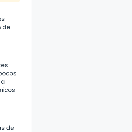
es
n de
tes
 pocos
 a
micos
as de