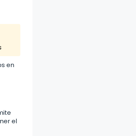
s
os en
mite
ner el