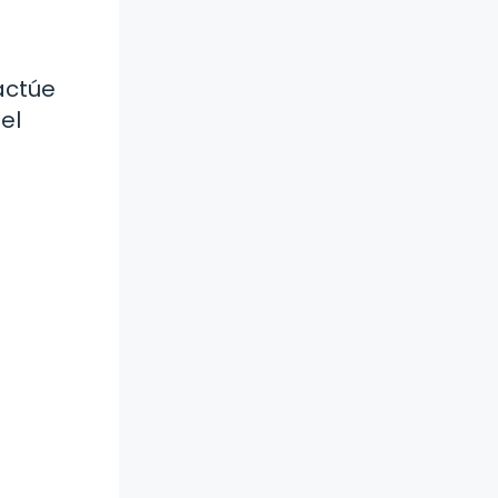
actúe
el