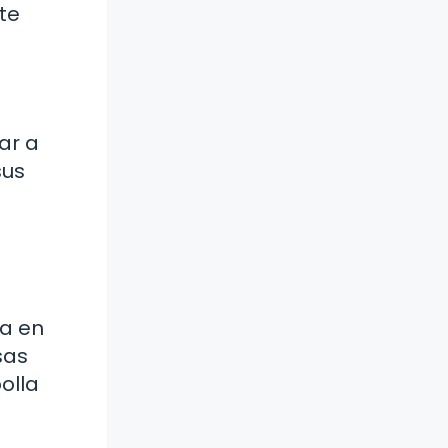
nte
ar a
sus
la en
sas
olla