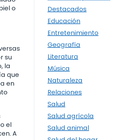
iel o
Destacados
Educación
Entretenimiento
Geografía
iversas
Literatura
r su
, la
Música
ía que
Naturaleza
ba en
nto
Relaciones
Salud
s
Salud agrícola
o el
Salud animal
en. A
Salud del hogar