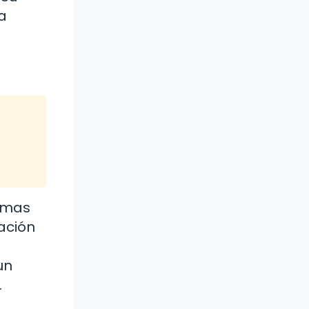
a
remas
ación
un
.