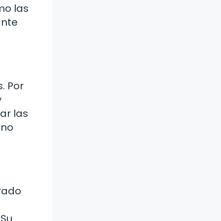
mo las
ante
. Por
y
ar las
ino
orado
 Su