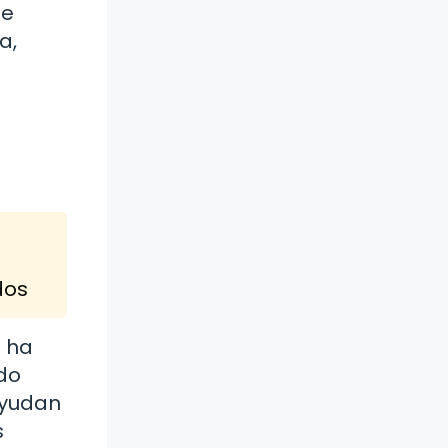
se
a,
dos
e ha
ndo
ayudan
s