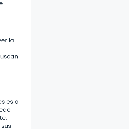
e
er la
buscan
es es a
uede
te.
 sus