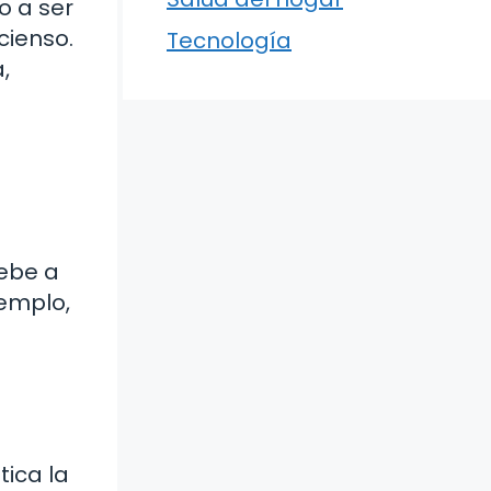
o a ser
cienso.
Tecnología
,
debe a
jemplo,
tica la