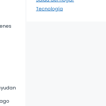
Tecnología
ienes
 ayudan
mago