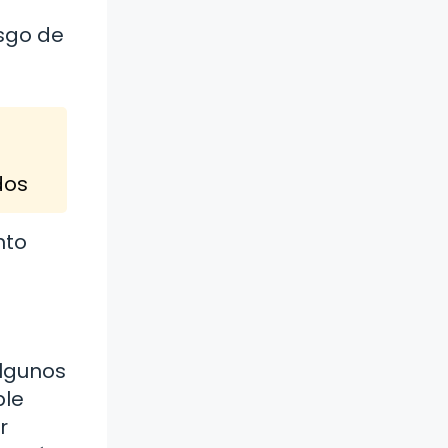
sgo de
dos
nto
algunos
ble
r