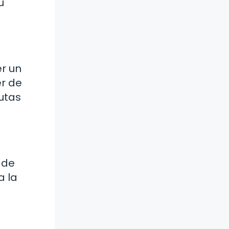
u
er un
er de
rutas
 de
a la