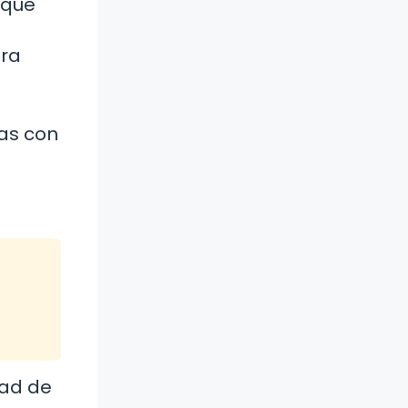
oque
era
das con
dad de