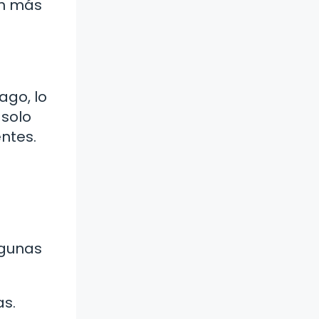
en más
ago, lo
 solo
ntes.
lgunas
as.