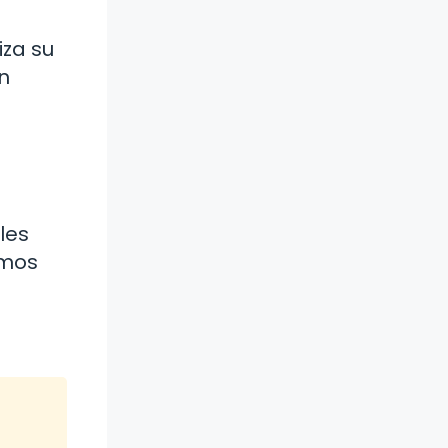
iza su
n
a
les
amos