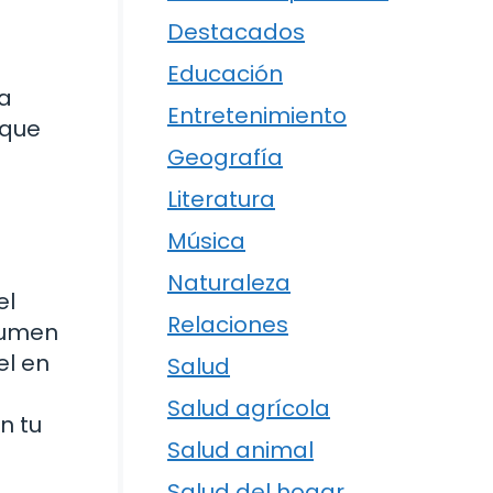
Destacados
Educación
ta
Entretenimiento
 que
Geografía
Literatura
Música
Naturaleza
el
Relaciones
sumen
el en
Salud
Salud agrícola
n tu
Salud animal
Salud del hogar