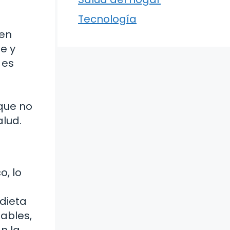
Tecnología
uen
e y
 es
que no
alud.
o, lo
 dieta
ables,
n la