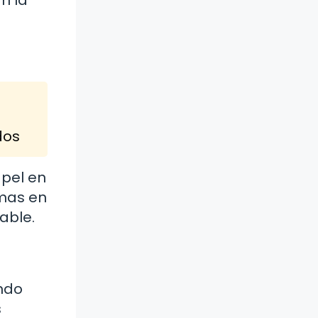
dos
apel en
rmas en
able.
ando
s