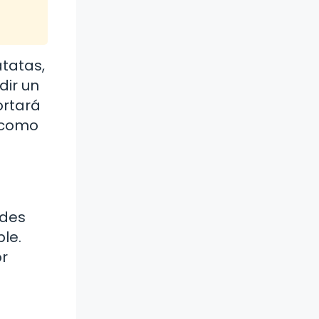
atatas,
dir un
ortará
o como
edes
le.
or