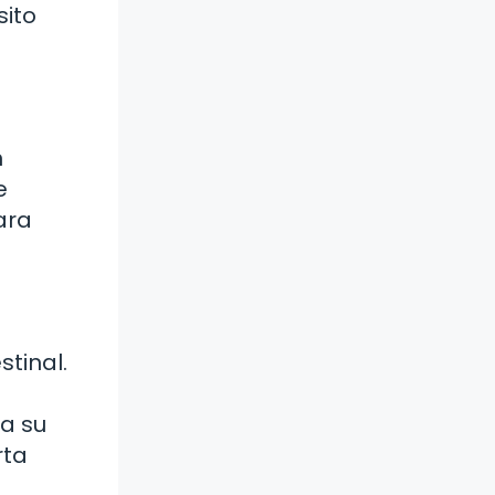
sito
n
e
ara
tinal.
 a su
rta