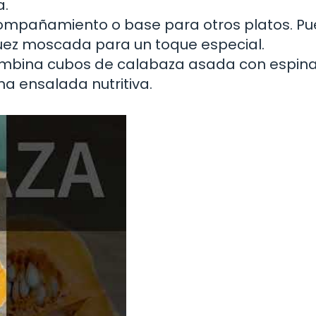
a.
mpañamiento o base para otros platos. P
uez moscada para un toque especial.
bina cubos de calabaza asada con espina
na ensalada nutritiva.