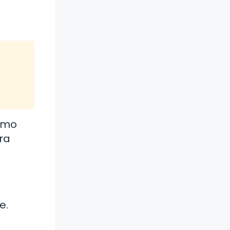
omo
ra
e.