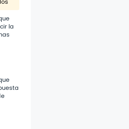
dos
 que
ir la
unas
 que
puesta
de