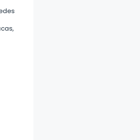
uedes
cas,