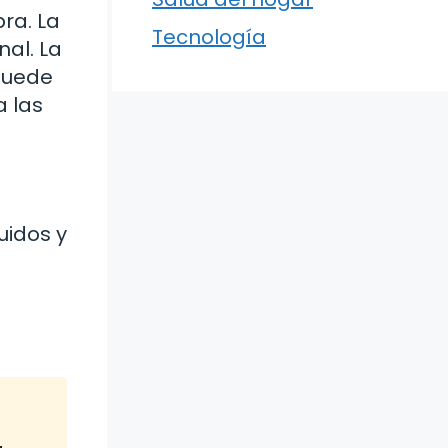
ra. La
Tecnología
nal. La
 puede
a las
uidos y