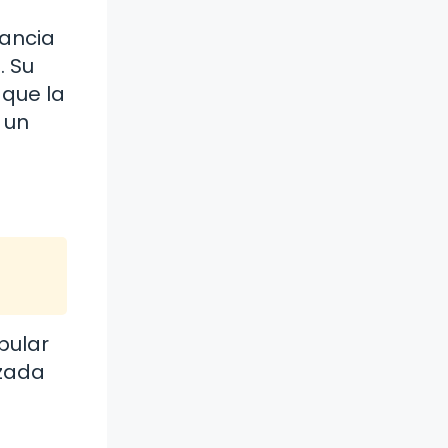
tancia
. Su
 que la
 un
pular
izada