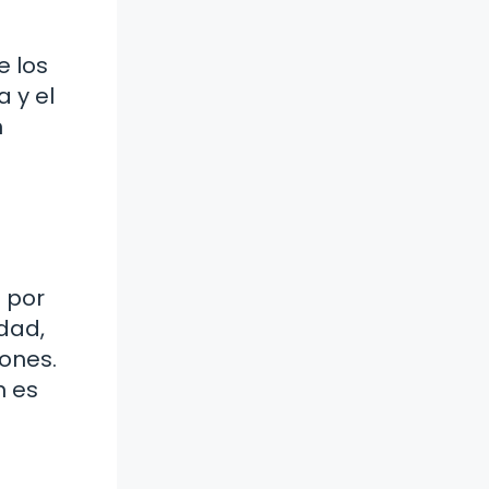
e los
 y el
n
 por
idad,
ones.
n es