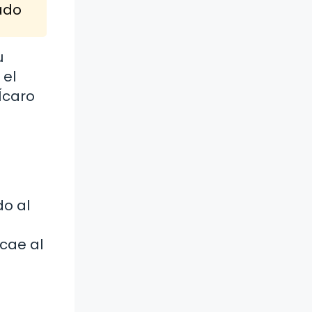
cado
u
 el
 Ícaro
do al
 cae al