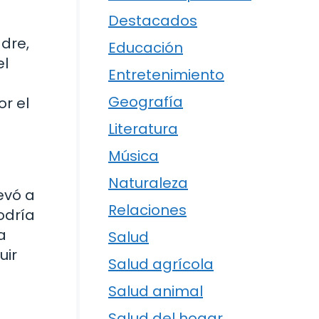
Destacados
adre,
Educación
el
Entretenimiento
Geografía
r el
Literatura
Música
Naturaleza
evó a
Relaciones
odría
a
Salud
uir
Salud agrícola
Salud animal
Salud del hogar