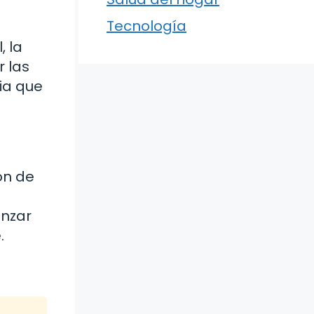
Tecnología
, la
 las
dia que
ón de
anzar
.