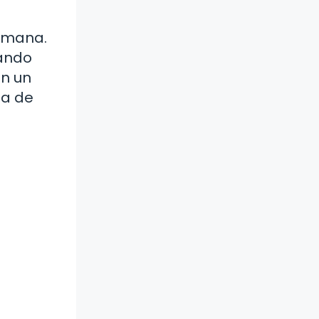
humana.
nando
en un
da de