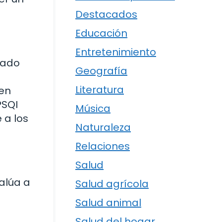
Destacados
Educación
Entretenimiento
ñado
Geografía
n
Literatura
 en
PSQI
Música
 a los
Naturaleza
Relaciones
Salud
alúa a
Salud agrícola
Salud animal
Salud del hogar