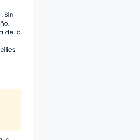
. Sin
eño.
a de la
cilies
 lo