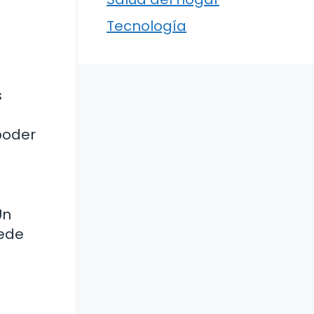
Tecnología
s
poder
Un
uede