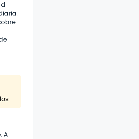
ad
iaria.
sobre
 de
dos
. A