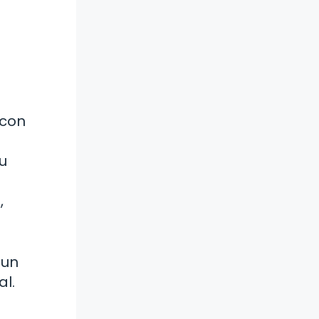
 con
u
,
 un
al.