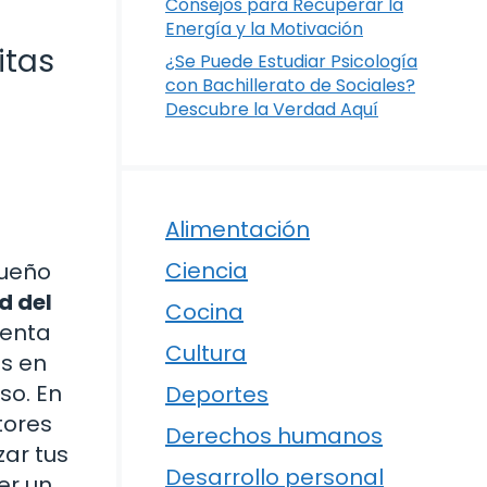
Consejos para Recuperar la
Energía y la Motivación
itas
¿Se Puede Estudiar Psicología
con Bachillerato de Sociales?
Descubre la Verdad Aquí
Alimentación
Ciencia
sueño
d del
Cocina
ienta
Cultura
as en
so. En
Deportes
tores
Derechos humanos
zar tus
Desarrollo personal
er un