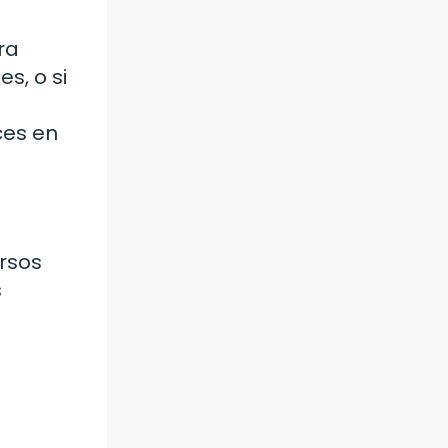
ra
s, o si
ces en
rsos
s