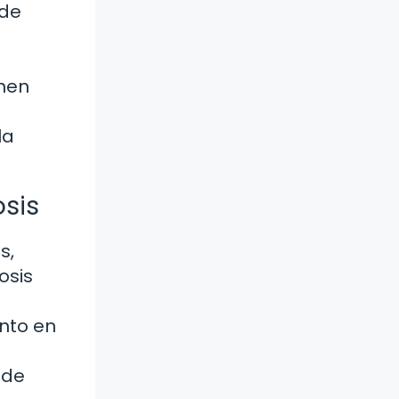
 de
enen
la
sis
s,
osis
nto en
 de