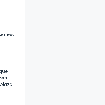
s
siones
nque
 ser
plazo.