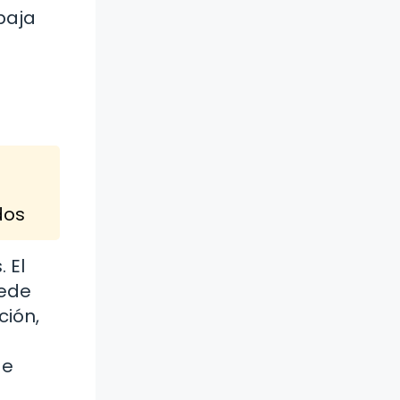
baja
dos
 El
uede
ción,
a
de