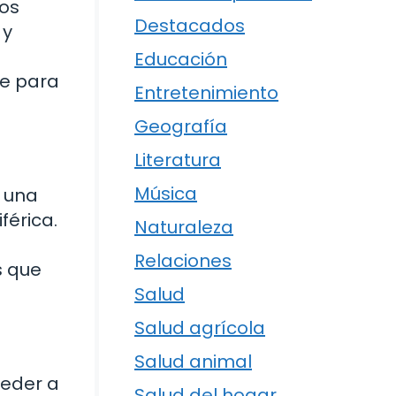
los
Destacados
 y
Educación
ve para
Entretenimiento
Geografía
Literatura
Música
y una
férica.
Naturaleza
Relaciones
s que
Salud
Salud agrícola
Salud animal
ceder a
Salud del hogar