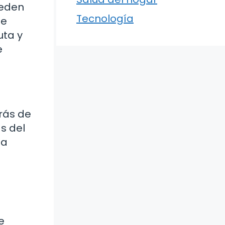
ueden
Tecnología
se
uta y
e
rás de
s del
la
e