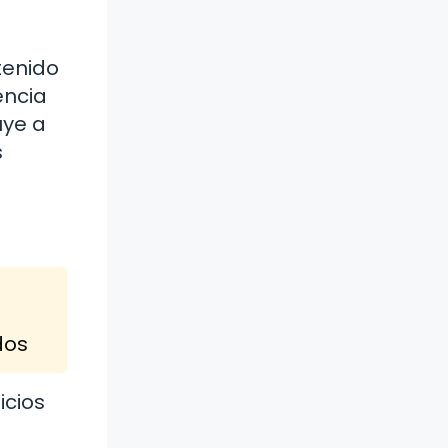
tenido
encia
uye a
s
dos
icios