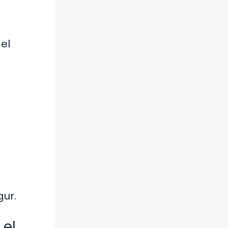
el
l
ur.
 el