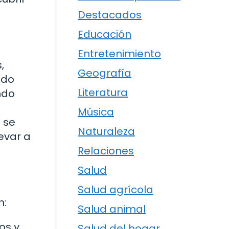
Destacados
Educación
Entretenimiento
,
Geografía
ido
Literatura
ndo
Música
 se
Naturaleza
evar a
Relaciones
Salud
Salud agrícola
n:
Salud animal
os y
Salud del hogar