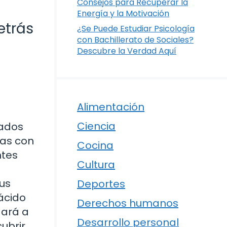
Consejos para Recuperar la
Energía y la Motivación
etrás
¿Se Puede Estudiar Psicología
con Bachillerato de Sociales?
Descubre la Verdad Aquí
Alimentación
Ciencia
rados
nas con
Cocina
ntes
Cultura
sus
Deportes
 ácido
Derechos humanos
dará a
Desarrollo personal
ubrir