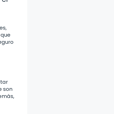
es,
 que
seguro
ptar
e son
demás,