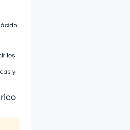
 ácido
r los
cas y
rico