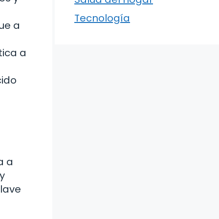
Tecnología
que a
ica a
cido
a a
y
clave