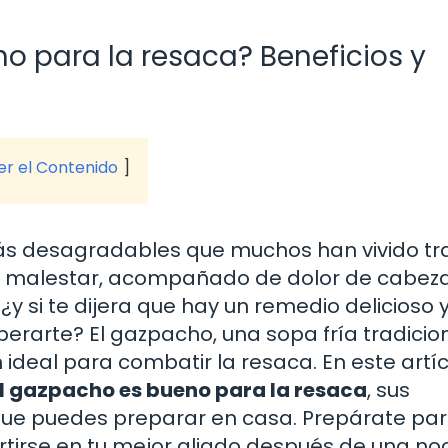
o para la resaca? Beneficios y
ver el Contenido
más desagradables que muchos han vivido tr
e malestar, acompañado de dolor de cabeza
 ¿y si te dijera que hay un remedio delicioso 
erarte? El gazpacho, una sopa fría tradicio
deal para combatir la resaca. En este artíc
el gazpacho es bueno para la resaca
, sus
 que puedes preparar en casa. Prepárate pa
tirse en tu mejor aliado después de una no