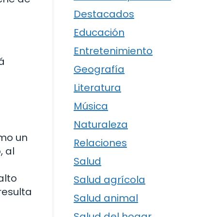
Destacados
Educación
Entretenimiento
á
Geografía
Literatura
Música
Naturaleza
omo un
Relaciones
 al
Salud
alto
Salud agrícola
resulta
Salud animal
Salud del hogar