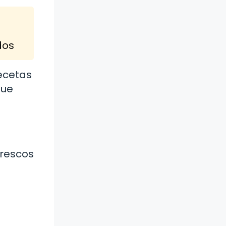
dos
ecetas
que
frescos