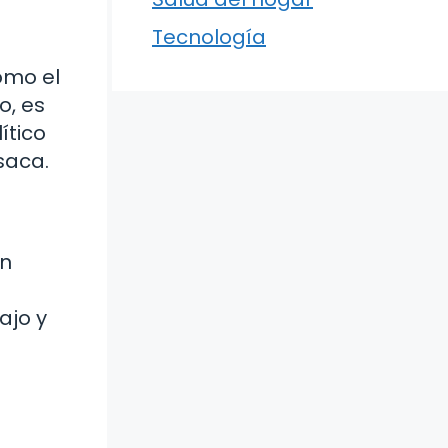
Tecnología
omo el
o, es
ítico
saca.
en
ajo y