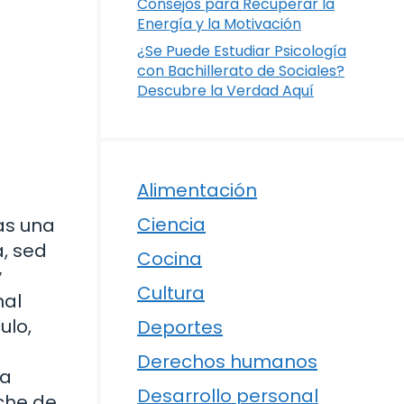
Consejos para Recuperar la
Energía y la Motivación
¿Se Puede Estudiar Psicología
con Bachillerato de Sociales?
Descubre la Verdad Aquí
Alimentación
Ciencia
as una
, sed
Cocina
y
Cultura
nal
ulo,
Deportes
Derechos humanos
ra
Desarrollo personal
che de