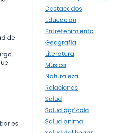
Destacados
Educación
Entretenimiento
dad de
Geografía
Literatura
argo,
que
Música
Naturaleza
Relaciones
Salud
Salud agrícola
Salud animal
abor es
Salud del hogar