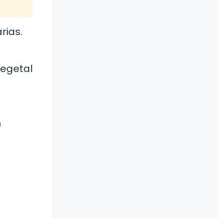
rias.
vegetal
n