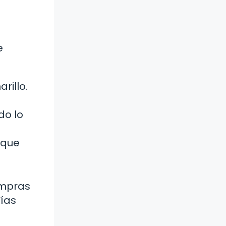
e
rillo.
do lo
 que
ompras
ías