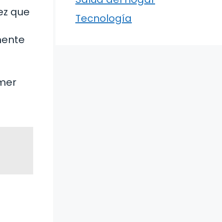
ez que
Tecnología
mente
omer