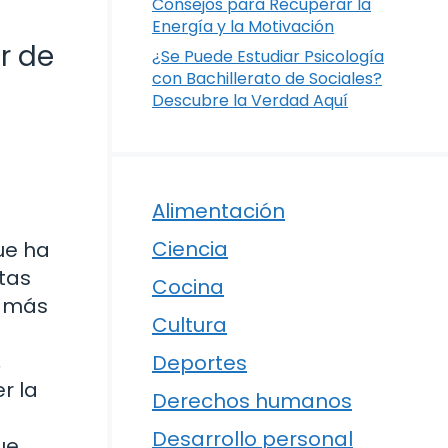
Consejos para Recuperar la
Energía y la Motivación
r de
¿Se Puede Estudiar Psicología
con Bachillerato de Sociales?
Descubre la Verdad Aquí
Alimentación
Ciencia
ue ha
tas
Cocina
s más
Cultura
,
Deportes
r la
Derechos humanos
Desarrollo personal
ue