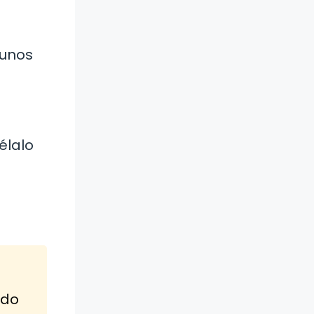
gunos
élalo
ado