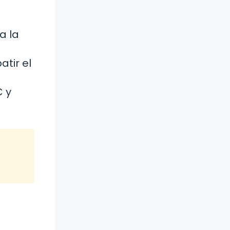
a la
atir el
C y