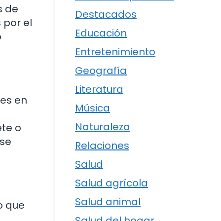
s de
Destacados
 por el
Educación
o
Entretenimiento
Geografía
Literatura
les en
Música
Naturaleza
ete o
 se
Relaciones
Salud
Salud agrícola
Salud animal
lo que
Salud del hogar