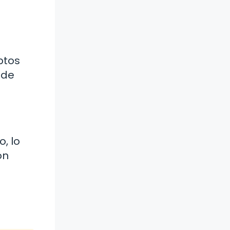
ptos
ede
, lo
on