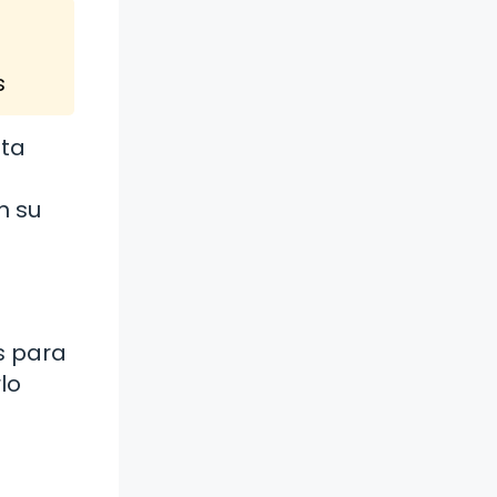
s
ita
n su
s para
lo