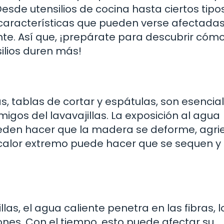
esde utensilios de cocina hasta ciertos tipo
 características que pueden verse afectadas
nte. Así que, ¡prepárate para descubrir cóm
ilios duren más!
, tablas de cortar y espátulas, son esencia
gos del lavavajillas. La exposición al agua
ueden hacer que la madera se deforme, agri
calor extremo puede hacer que se sequen y
las, el agua caliente penetra en las fibras, 
es. Con el tiempo, esto puede afectar su