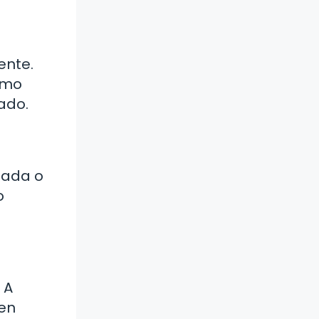
ente.
omo
ado.
lada o
o
 A
 en