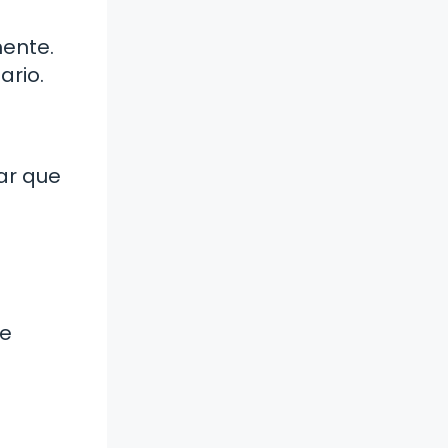
mente.
ario.
tar que
ue