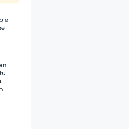
ble
se
 en
tu
a
n