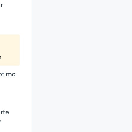
er
s
ptimo.
arte
e