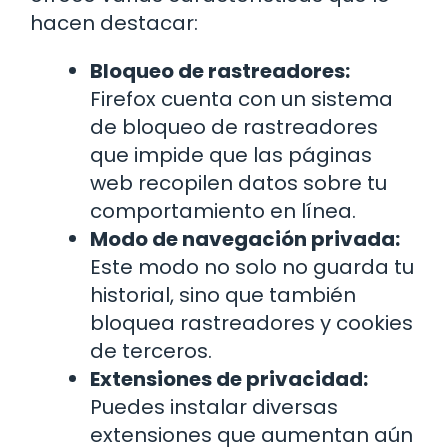
hacen destacar:
Bloqueo de rastreadores:
Firefox cuenta con un sistema
de bloqueo de rastreadores
que impide que las páginas
web recopilen datos sobre tu
comportamiento en línea.
Modo de navegación privada:
Este modo no solo no guarda tu
historial, sino que también
bloquea rastreadores y cookies
de terceros.
Extensiones de privacidad:
Puedes instalar diversas
extensiones que aumentan aún