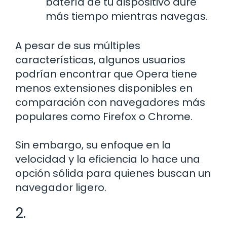
batería de tu dispositivo dure
más tiempo mientras navegas.
A pesar de sus múltiples
características, algunos usuarios
podrían encontrar que Opera tiene
menos extensiones disponibles en
comparación con navegadores más
populares como Firefox o Chrome.
Sin embargo, su enfoque en la
velocidad y la eficiencia lo hace una
opción sólida para quienes buscan un
navegador ligero.
2.