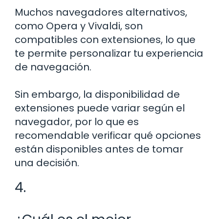
Muchos navegadores alternativos,
como Opera y Vivaldi, son
compatibles con extensiones, lo que
te permite personalizar tu experiencia
de navegación.
Sin embargo, la disponibilidad de
extensiones puede variar según el
navegador, por lo que es
recomendable verificar qué opciones
están disponibles antes de tomar
una decisión.
4.