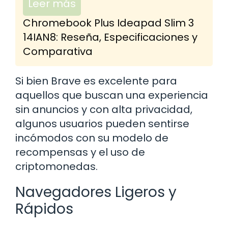
Leer más
Chromebook Plus Ideapad Slim 3
14IAN8: Reseña, Especificaciones y
Comparativa
Si bien Brave es excelente para
aquellos que buscan una experiencia
sin anuncios y con alta privacidad,
algunos usuarios pueden sentirse
incómodos con su modelo de
recompensas y el uso de
criptomonedas.
Navegadores Ligeros y
Rápidos