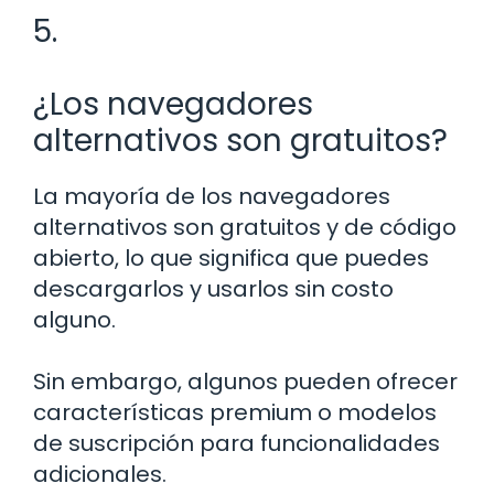
5.
¿Los navegadores
alternativos son gratuitos?
La mayoría de los navegadores
alternativos son gratuitos y de código
abierto, lo que significa que puedes
descargarlos y usarlos sin costo
alguno.
Sin embargo, algunos pueden ofrecer
características premium o modelos
de suscripción para funcionalidades
adicionales.