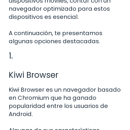
dispositivos móviles, contar con un
navegador optimizado para estos
dispositivos es esencial.
A continuación, te presentamos
algunas opciones destacadas.
1.
Kiwi Browser
Kiwi Browser es un navegador basado
en Chromium que ha ganado
popularidad entre los usuarios de
Android.