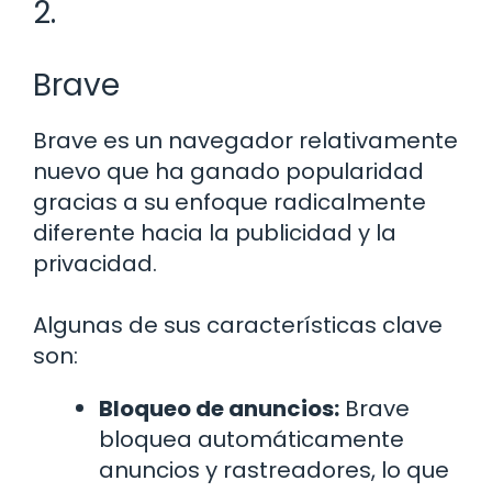
2.
Brave
Brave es un navegador relativamente
nuevo que ha ganado popularidad
gracias a su enfoque radicalmente
diferente hacia la publicidad y la
privacidad.
Algunas de sus características clave
son:
Bloqueo de anuncios:
Brave
bloquea automáticamente
anuncios y rastreadores, lo que