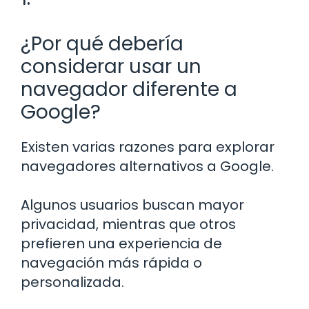
¿Por qué debería
considerar usar un
navegador diferente a
Google?
Existen varias razones para explorar
navegadores alternativos a Google.
Algunos usuarios buscan mayor
privacidad, mientras que otros
prefieren una experiencia de
navegación más rápida o
personalizada.