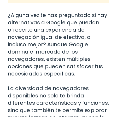
¿Alguna vez te has preguntado si hay
alternativas a Google que puedan
ofrecerte una experiencia de
navegación igual de efectiva, o
incluso mejor? Aunque Google
domina el mercado de los
navegadores, existen múltiples
opciones que pueden satisfacer tus
necesidades específicas.
La diversidad de navegadores
disponibles no solo te brinda
diferentes características y funciones,
sino que también te permite explorar