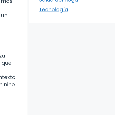
o más
Tecnología
 un
za
o que
ntexto
n niño