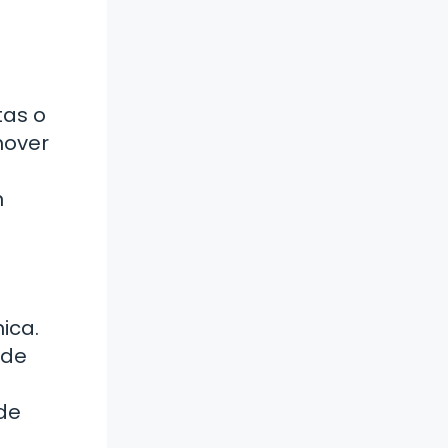
tas o
mover
n
ica.
 de
de