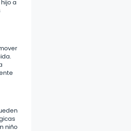
hijo a
s
 mover
ida.
a
iente
pueden
ógicas
n niño