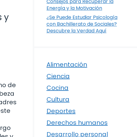
Consejos para Recuperar la
Energía y la Motivación
 y
¿Se Puede Estudiar Psicología
con Bachillerato de Sociales?
Descubre la Verdad Aquí
Alimentación
Ciencia
no de
Cocina
abeza
Cultura
padres
este
Deportes
Derechos humanos
argo
Desarrollo personal
les y