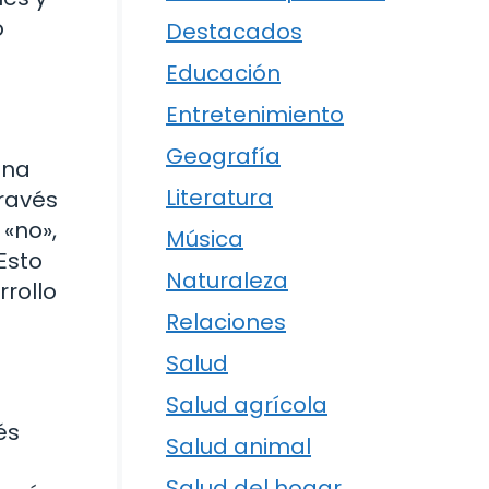
o
Destacados
Educación
Entretenimiento
Geografía
una
Literatura
ravés
«no»,
Música
Esto
Naturaleza
rollo
Relaciones
Salud
Salud agrícola
és
Salud animal
Salud del hogar