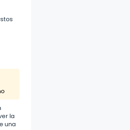
estos
s
a
mo
n
er la
ce una