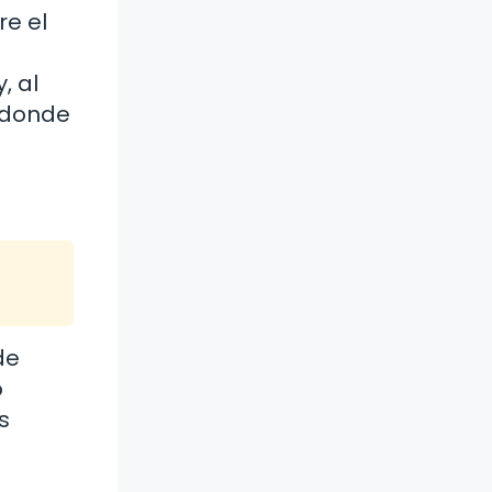
re el
, al
 donde
de
o
s