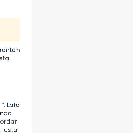
frontan
Esta
”. Esta
undo
cordar
r esta