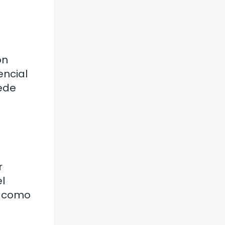
ón
encial
ede
r
l
r como