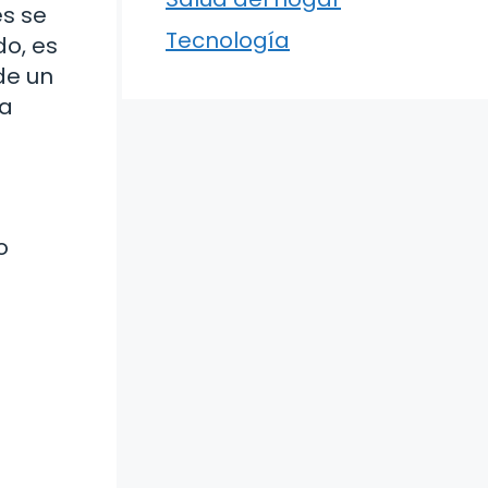
es se
Tecnología
do, es
de un
na
o