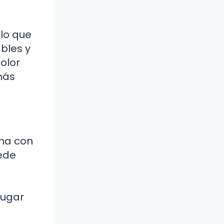
 lo que
bles y
olor
más
ena con
ede
lugar