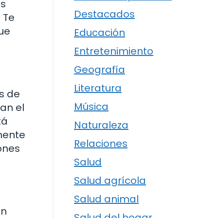
as
Destacados
 Te
que
Educación
Entretenimiento
Geografía
Literatura
s de
Música
an el
tá
Naturaleza
amente
Relaciones
ones
Salud
Salud agrícola
Salud animal
un
Salud del hogar