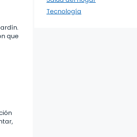
s
Tecnología
jardín.
ión que
ción
ntar,