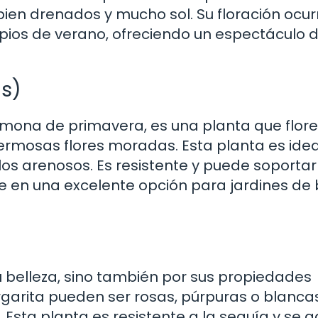
bien drenados y mucho sol. Su floración ocur
ipios de verano, ofreciendo un espectáculo 
is)
mona de primavera, es una planta que flor
hermosas flores moradas. Esta planta es ide
los arenosos. Es resistente y puede soportar
te en una excelente opción para jardines de 
 belleza, sino también por sus propiedades
garita pueden ser rosas, púrpuras o blanca
 Esta planta es resistente a la sequía y se 