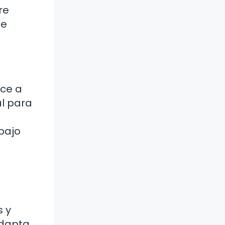
re
de
ece a
al para
bajo
s y
adapta