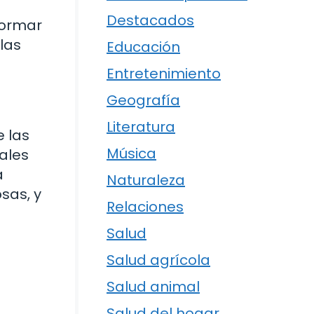
Destacados
formar
 las
Educación
Entretenimiento
Geografía
Literatura
e las
Música
ales
a
Naturaleza
sas, y
Relaciones
Salud
Salud agrícola
Salud animal
Salud del hogar