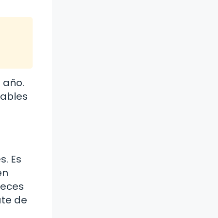
 año.
dables
s. Es
en
veces
ate de