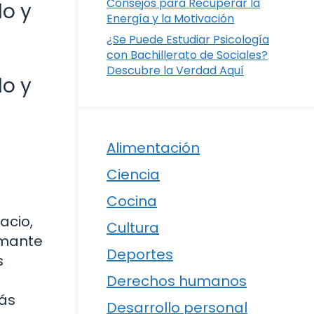
Consejos para Recuperar la
do y
Energía y la Motivación
¿Se Puede Estudiar Psicología
con Bachillerato de Sociales?
Descubre la Verdad Aquí
do y
Alimentación
Ciencia
Cocina
acio,
Cultura
amante
Deportes
s
Derechos humanos
rás
Desarrollo personal