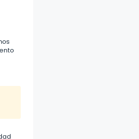
mos
sento
edad