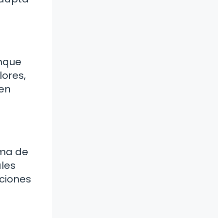
unque
lores,
ren
ama de
ales
iciones