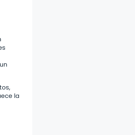
n
es
 un
tos,
uece la