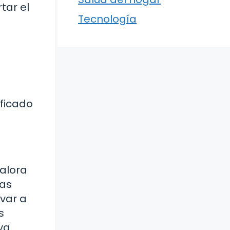
tar el
Tecnología
ificado
valora
nas
evar a
s
ya.