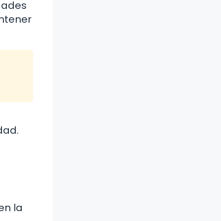
idades
ntener
dad.
en la