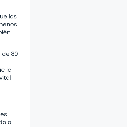
uellos
 menos
bién
 de 80
e le
ital
res
do a