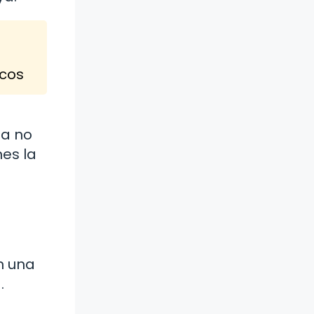
icos
ia no
nes la
n una
.