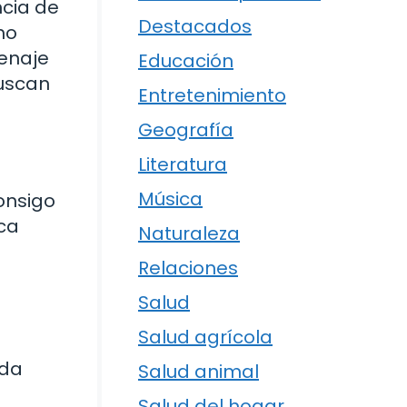
cia de
Destacados
mo
menaje
Educación
buscan
Entretenimiento
Geografía
Literatura
Música
onsigo
ica
Naturaleza
Relaciones
Salud
Salud agrícola
ida
Salud animal
Salud del hogar