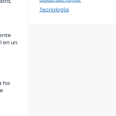
mbra,
Tecnología
ente
l en un
a ha
de
o