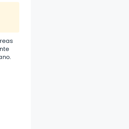
áreas
nte
ano.