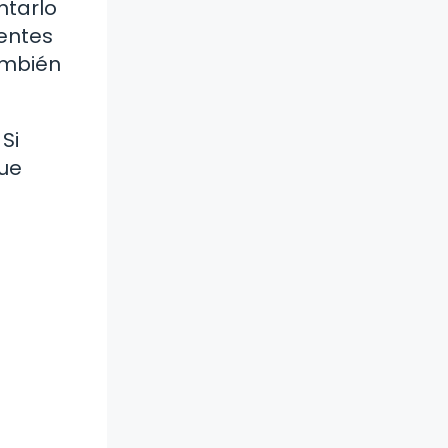
ntarlo
rentes
ambién
Si
que