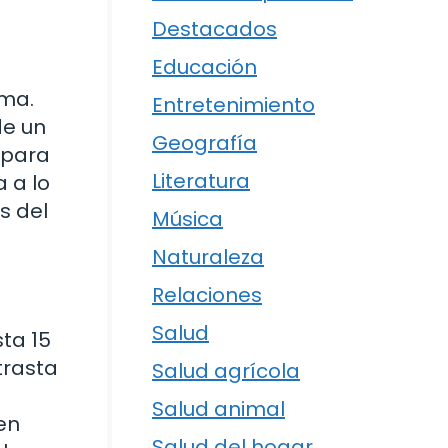
Destacados
Educación
lma.
Entretenimiento
de un
Geografía
 para
Literatura
 a lo
s del
Música
Naturaleza
Relaciones
Salud
ta 15
trasta
Salud agrícola
Salud animal
en
Salud del hogar