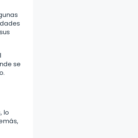
lgunas
iudades
 sus
l
onde se
o.
 lo
demás,