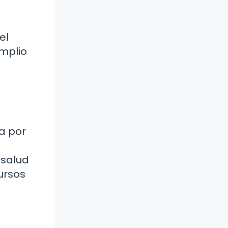
el
amplio
a por
 salud
ursos