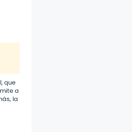
, que
rmite a
ás, la