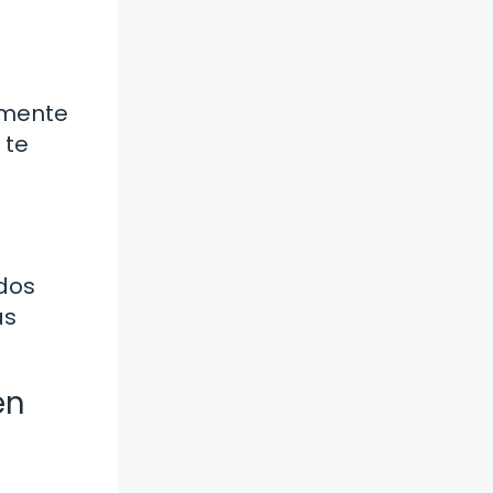
lmente
 te
ados
as
en