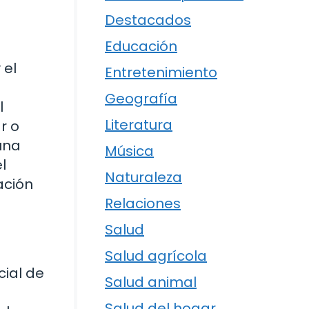
Destacados
Educación
 el
Entretenimiento
Geografía
l
Literatura
r o
una
Música
l
Naturaleza
ación
Relaciones
Salud
Salud agrícola
cial de
Salud animal
Salud del hogar