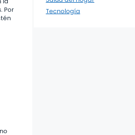
 la
. Por
Tecnología
stén
ino