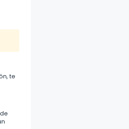
a
ón, te
 de
un