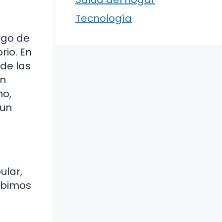
Tecnología
argo de
rio. En
 de las
un
no,
 un
ular,
cibimos