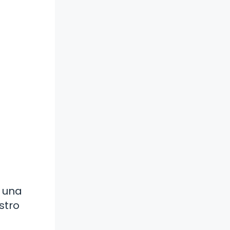
a una
stro