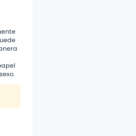
mente
puede
manera
papel
sexo.