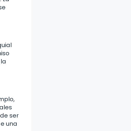
se
quial
miso
 la
mplo,
ales
ede ser
de una