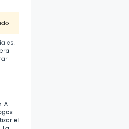
cado
iales.
nera
rar
. A
logos
izar el
. La