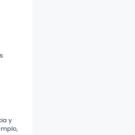
s
ia y
emplo,