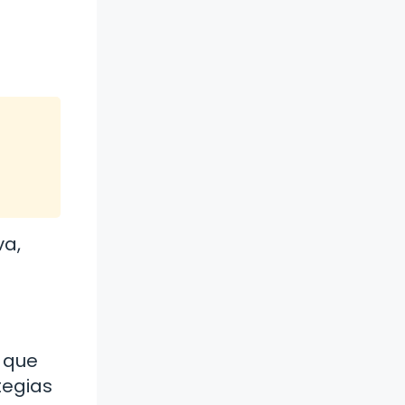
va,
s que
tegias