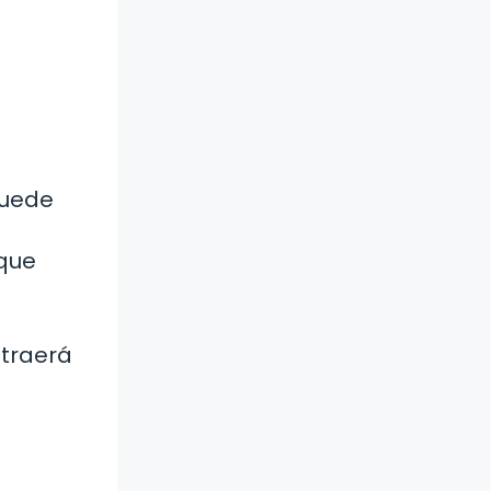
puede
 que
 traerá