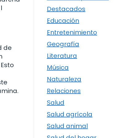
l
Destacados
Educación
Entretenimiento
Geografía
d de
Literatura
n
 Esto
Música
Naturaleza
ste
amina.
Relaciones
Salud
Salud agrícola
Salud animal
Salud del hogar