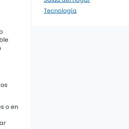
Tecnología
o
ble
n
tos
s o en
ar