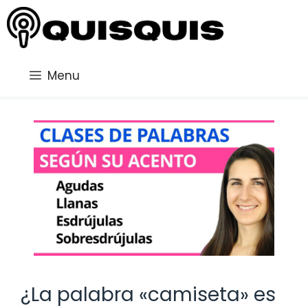
Saltar
al
contenido
Menu
¿La palabra «camiseta» es